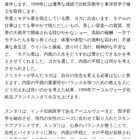
進学します。1999年には優秀な成績で比較宗教学と東洋哲学で修
士を取得します。
学業とモデル業を両立している際、ヨガに出会います。モデルの
仕事はとても華やかで慌ただしいもの。美しい容姿への賞賛、世
界の大都市で開催される煌びやかなショー、高額の報酬…一方で
モデルたちを取り巻くのは、体重や体型への過剰な囚われ、不健
康な食生活、ライバルと嫉妬、巡り行く流行、精神的な不安な
ど。「モデル業は、内面の人生をどうすれば豊かにできるかを考
えさせてくれました。ヨガを通して、内面の平穏とは何かを考え
させられました。
クリスティが学んだヨガは、自分の信念を変える必要はないと教
えます。内面の平穏の重要性やバランスを保つための教えを人に
どう伝えれば良いのかを考えた結果、1999年アーユルヴェーダ化
粧品ブランドスンダリを立ち上げます。
スンダリは、インド伝統医学であるアーユルヴェーダと、西洋哲
学を融合させ、現代の女性のニーズに合わせて取り入れたスキン
ケアブランドです。スンダリは、心身のバランスが整うことで、
自然とバイタリティに満ち、内面の平穏と、その平穏が反映され